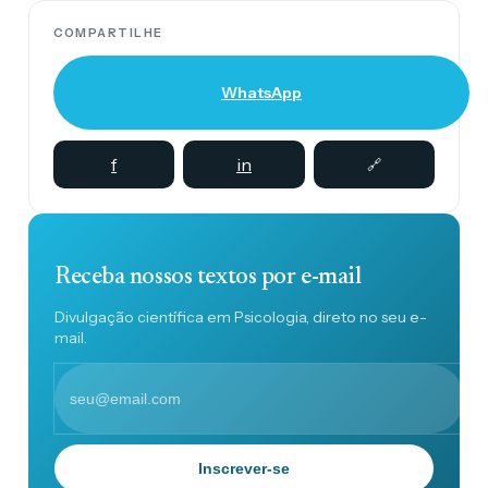
COMPARTILHE
WhatsApp
f
in
🔗
Receba nossos textos por e-mail
Divulgação científica em Psicologia, direto no seu e-
mail.
Inscrever-se