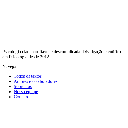
Psicologia clara, confiável e descomplicada. Divulgação científica
em Psicologia desde 2012.
Navegar
Todos os textos
Autores e colaboradores
Sobre nós
Nossa equipe
Contato
Receba nossos textos por e-mail
Divulgação científica em Psicologia, direto no seu e-mail.