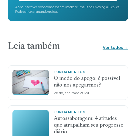
Ao se inscrever, você concorda em receber e-mails do Psicologia Explica.
Pode cancelar quando quiser.
Leia também
Ver todos →
FUNDAMENTOS
O medo do apego: é possível
não nos apegarmos?
28 de janeiro de 2024
FUNDAMENTOS
Autossabotagem: 4 atitudes
que atrapalham seu progresso
diário