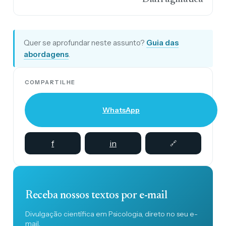
Quer se aprofundar neste assunto?
Guia das
abordagens
.
COMPARTILHE
WhatsApp
f
in
🔗
Receba nossos textos por e-mail
Divulgação científica em Psicologia, direto no seu e-
mail.