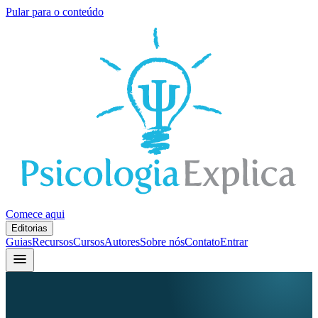
Pular para o conteúdo
Comece aqui
Editorias
Guias
Recursos
Cursos
Autores
Sobre nós
Contato
Entrar