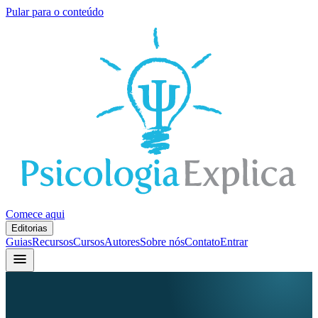
Pular para o conteúdo
Comece aqui
Editorias
Guias
Recursos
Cursos
Autores
Sobre nós
Contato
Entrar