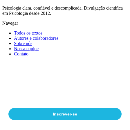
Psicologia clara, confiável e descomplicada. Divulgação científica
em Psicologia desde 2012.
Navegar
Todos os textos
Autores e colaboradores
Sobre nós
Nossa equipe
Contato
Receba nossos textos por e-mail
Divulgação científica em Psicologia, direto no seu e-mail.
Inscrever-se
Ao se inscrever, você concorda em receber e-mails do Psicologia Explica. Pode
cancelar quando quiser.