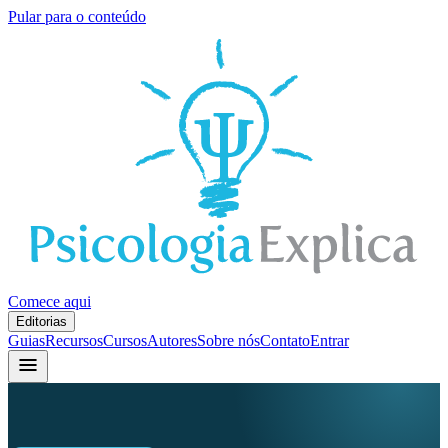
Pular para o conteúdo
Comece aqui
Editorias
Guias
Recursos
Cursos
Autores
Sobre nós
Contato
Entrar