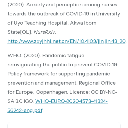
(2020). Anxiety and perception among nurses
towards the outbreak of COVID-19 in University
of Uyo Teaching Hospital, Akwa Ibom
State[OL].
NursRxiv
.
http://www.zxyjhhl.net.cn/EN/10.4103/jin.jin_43_20
.
WHO. (2020). Pandemic fatigue –
reinvigorating the public to prevent COVID-19:
Policy framework for supporting pandemic
prevention and management. Regional Office
for Europe, Copenhagen. Licence: CC BY-NC-
SA 3.0 IGO.
WHO-EURO-2020-1573-41324-
56242-eng.pdf
.