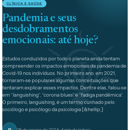
CLÍNICA E SAÚDE
Pandemia e seus
desdobramentos
emocionais: até hoje?
Estudos conduzidos por todo o planeta ainda tentam
compreender os impactos emocionais da pandemia de
Covid-19 nos indivíduos. No primeiro ano, em 2021,
tornaram-se populares algumas conceituações que
tentaram explicar esses impactos. Dentre elas, falou-se
em “languishing”, “corona blues” e “fadiga pandêmica”.
O primeiro, languishing, é um termo cunhado pelo
sociólogo e psicólogo da psicologia [&hellip;]
P
28 de janeiro de 2024
·
4
min de leitura