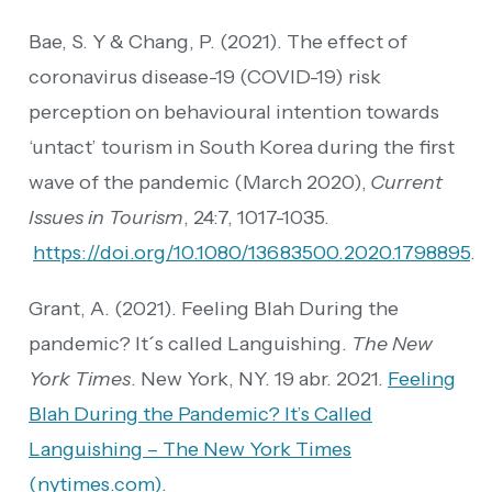
Bae, S. Y & Chang, P. (2021). The effect of
coronavirus disease-19 (COVID-19) risk
perception on behavioural intention towards
‘untact’ tourism in South Korea during the first
wave of the pandemic (March 2020),
Current
Issues in Tourism
, 24:7, 1017-1035.
https://doi.org/10.1080/13683500.2020.1798895
.
Grant, A. (2021). Feeling Blah During the
pandemic? It´s called Languishing.
The New
York Times
. New York, NY. 19 abr. 2021.
Feeling
Blah During the Pandemic? It’s Called
Languishing – The New York Times
(nytimes.com)
.