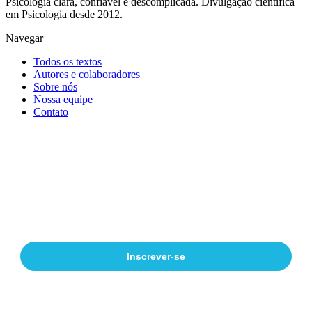
Psicologia clara, confiável e descomplicada. Divulgação científica
em Psicologia desde 2012.
Navegar
Todos os textos
Autores e colaboradores
Sobre nós
Nossa equipe
Contato
Receba nossos textos por e-mail
Divulgação científica em Psicologia, direto no seu e-mail.
Inscrever-se
Ao se inscrever, você concorda em receber e-mails do Psicologia Explica. Pode
cancelar quando quiser.