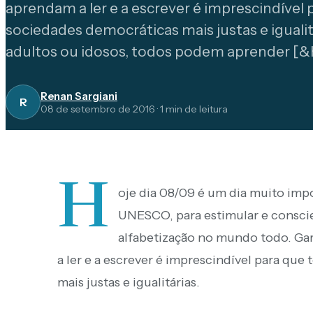
aprendam a ler e a escrever é imprescindíve
sociedades democráticas mais justas e igualitá
adultos ou idosos, todos podem aprender [&h
Renan Sargiani
R
08 de setembro de 2016
·
1
min de leitura
H
oje dia 08/09 é um dia muito imp
UNESCO, para estimular e conscie
alfabetização no mundo todo. Gar
a ler e a escrever é imprescindível para qu
mais justas e igualitárias.