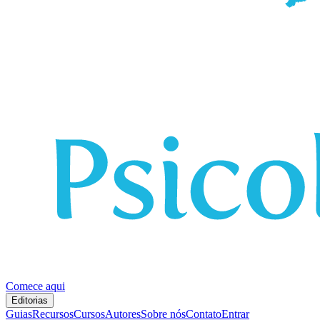
Comece aqui
Editorias
Guias
Recursos
Cursos
Autores
Sobre nós
Contato
Entrar