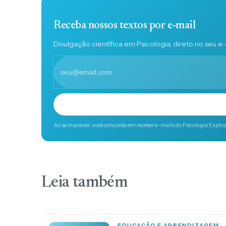
Receba nossos textos por e-mail
Divulgação científica em Psicologia, direto no seu e-
Ao se inscrever, você concorda em receber e-mails do Psicologia Explic
Leia também
EDUCAÇÃO E APRENDIZAGEM