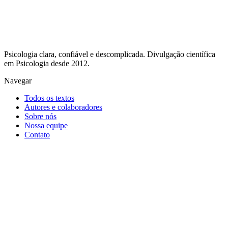
Psicologia clara, confiável e descomplicada. Divulgação científica
em Psicologia desde 2012.
Navegar
Todos os textos
Autores e colaboradores
Sobre nós
Nossa equipe
Contato
Receba nossos textos por e-mail
Divulgação científica em Psicologia, direto no seu e-mail.