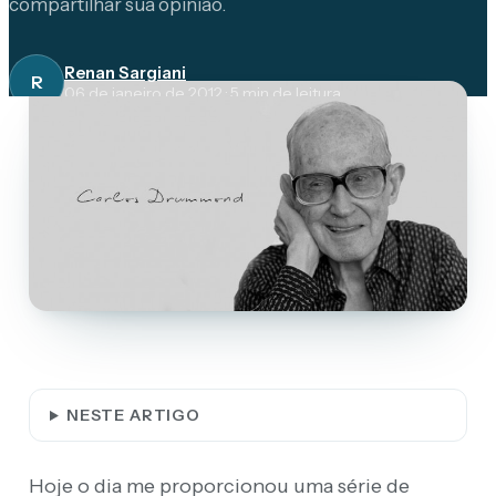
compartilhar sua opinião.
Renan Sargiani
R
06 de janeiro de 2012
·
5
min de leitura
NESTE ARTIGO
Hoje o dia me proporcionou uma série de