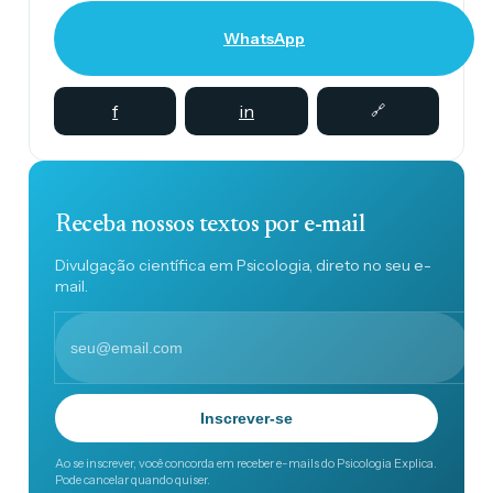
WhatsApp
f
in
🔗
Receba nossos textos por e-mail
Divulgação científica em Psicologia, direto no seu e-
mail.
Inscrever-se
Ao se inscrever, você concorda em receber e-mails do Psicologia Explica.
Pode cancelar quando quiser.