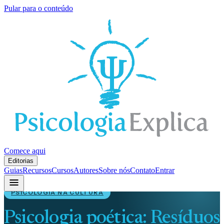
Pular para o conteúdo
Comece aqui
Editorias
Guias
Recursos
Cursos
Autores
Sobre nós
Contato
Entrar
PSICOLOGIA NA CULTURA
Psicologia poética: Resíduos